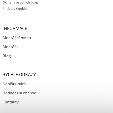
v
Ochrana osobních údajů
k
Soubory Cookies
y
v
ý
p
INFORMACE
i
s
Montážní místa
u
Montáže
Blog
RYCHLÉ ODKAZY
Napište nám
Hodnocení obchodu
Kontakty