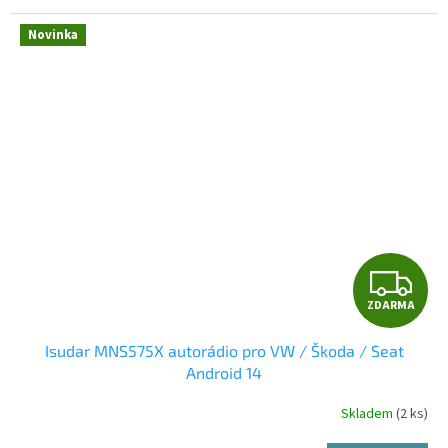
Novinka
Z
ZDARMA
D
Isudar MNS575X autorádio pro VW / Škoda / Seat
A
Android 14
R
Skladem
(2 ks)