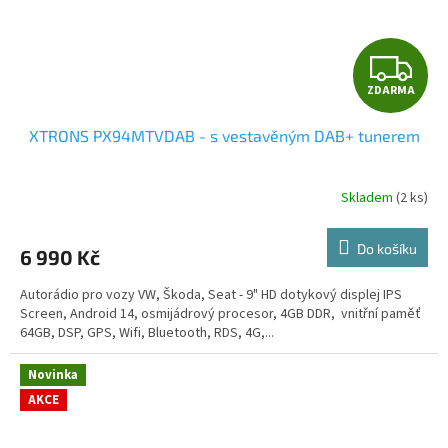
Z
ZDARMA
D
XTRONS PX94MTVDAB - s vestavěným DAB+ tunerem
A
R
Skladem
(2 ks)
Průměrné
hodnocení
M
produktu
Do košíku
6 990 Kč
je
A
5,0
Autorádio pro vozy VW, Škoda, Seat - 9" HD dotykový displej IPS
z
Screen, Android 14, osmijádrový procesor, 4GB DDR, vnitřní paměť
5
64GB, DSP, GPS, Wifi, Bluetooth, RDS, 4G,...
hvězdiček.
Novinka
AKCE