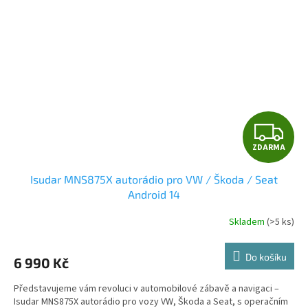
Z
ZDARMA
D
Isudar MNS875X autorádio pro VW / Škoda / Seat
A
Android 14
R
Skladem
(>5 ks)
Průměrné
hodnocení
M
produktu
Do košíku
6 990 Kč
je
A
5,0
Představujeme vám revoluci v automobilové zábavě a navigaci –
z
Isudar MNS875X autorádio pro vozy VW, Škoda a Seat, s operačním
5