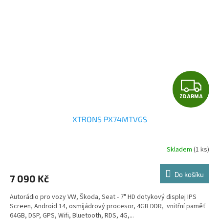
Z
ZDARMA
D
XTRONS PX74MTVGS
A
R
Skladem
(1 ks)
Průměrné
hodnocení
M
produktu
Do košíku
7 090 Kč
je
A
5,0
Autorádio pro vozy VW, Škoda, Seat - 7" HD dotykový displej IPS
z
Screen, Android 14, osmijádrový procesor, 4GB DDR, vnitřní paměť
5
64GB, DSP, GPS, Wifi, Bluetooth, RDS, 4G,...
hvězdiček.