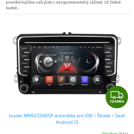
promění každou vaši jízdu v nezapomenutelný zážitek. Už žádné
hvězdiček.
nudné...
Z
ZDARMA
D
Isudar MNS572ADSP autorádio pro VW / Škoda / Seat
A
Android 12
R