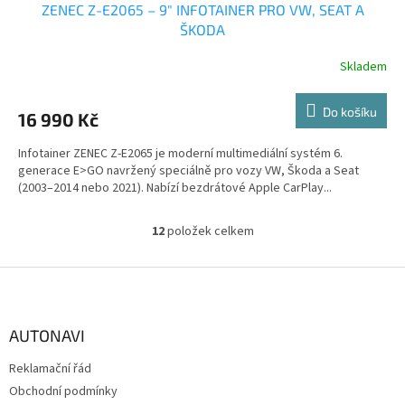
ZENEC Z-E2065 – 9″ INFOTAINER PRO VW, SEAT A
ŠKODA
Skladem
Do košíku
16 990 Kč
Infotainer ZENEC Z-E2065 je moderní multimediální systém 6.
generace E>GO navržený speciálně pro vozy VW, Škoda a Seat
(2003–2014 nebo 2021). Nabízí bezdrátové Apple CarPlay...
12
položek celkem
O
v
l
Z
á
á
d
p
a
a
AUTONAVI
c
t
í
Reklamační řád
í
p
Obchodní podmínky
r