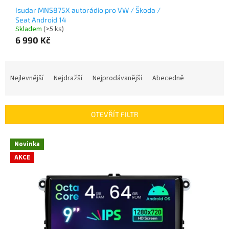
Isudar MNS875X autorádio pro VW / Škoda /
Seat Android 14
Skladem
(>5 ks)
6 990 Kč
Ř
a
Nejlevnější
Nejdražší
Nejprodávanější
Abecedně
z
e
n
OTEVŘÍT FILTR
í
p
V
r
Novinka
ý
o
AKCE
p
d
i
u
s
k
p
t
r
ů
o
d