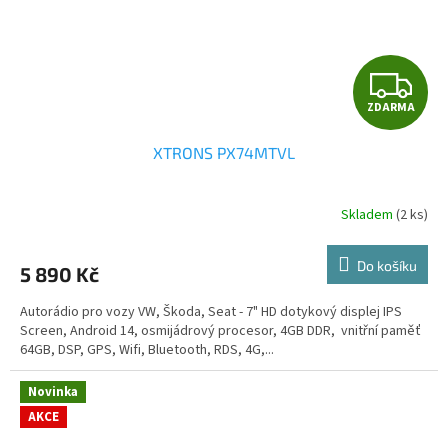
Z
ZDARMA
D
XTRONS PX74MTVL
A
R
Skladem
(2 ks)
Průměrné
hodnocení
M
produktu
Do košíku
5 890 Kč
je
A
5,0
Autorádio pro vozy VW, Škoda, Seat - 7" HD dotykový displej IPS
z
Screen, Android 14, osmijádrový procesor, 4GB DDR, vnitřní paměť
5
64GB, DSP, GPS, Wifi, Bluetooth, RDS, 4G,...
hvězdiček.
Novinka
AKCE