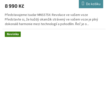
M
Do košíku
8 990 Kč
A
Představujeme Isudar MNS575X: Revoluce ve vašem voze
Představte si, že každý okamžik strávený ve vašem voze je plný
dokonalé harmonie mezi technologií a pohodlím. Řeč je o...
Novinka