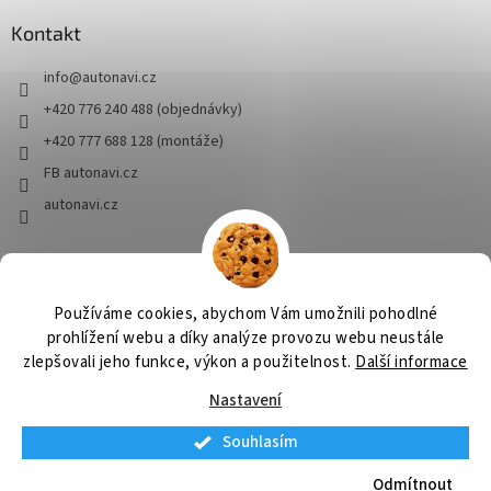
Kontakt
info
@
autonavi.cz
+420 776 240 488 (objednávky)
+420 777 688 128 (montáže)
FB autonavi.cz
autonavi.cz
HSBaits
Prorybolov.cz
Používáme cookies, abychom Vám umožnili pohodlné
prohlížení webu a díky analýze provozu webu neustále
zlepšovali jeho funkce, výkon a použitelnost.
Další informace
Vytvořil Shoptet
Nastavení
Souhlasím
Copyright 2026
autonavi.cz
. Všechna práva vyhrazena.
Upravit
nastavení cookies
Odmítnout