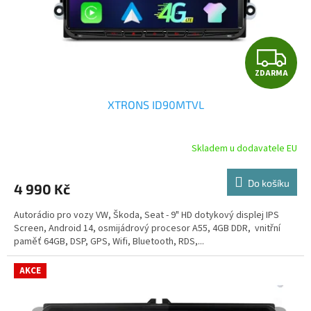
u
k
t
Z
ů
ZDARMA
D
XTRONS ID90MTVL
A
R
Skladem u dodavatele EU
Průměrné
hodnocení
M
produktu
Do košíku
4 990 Kč
je
A
5,0
Autorádio pro vozy VW, Škoda, Seat - 9" HD dotykový displej IPS
z
Screen, Android 14, osmijádrový procesor A55, 4GB DDR, vnitřní
5
paměť 64GB, DSP, GPS, Wifi, Bluetooth, RDS,...
hvězdiček.
AKCE