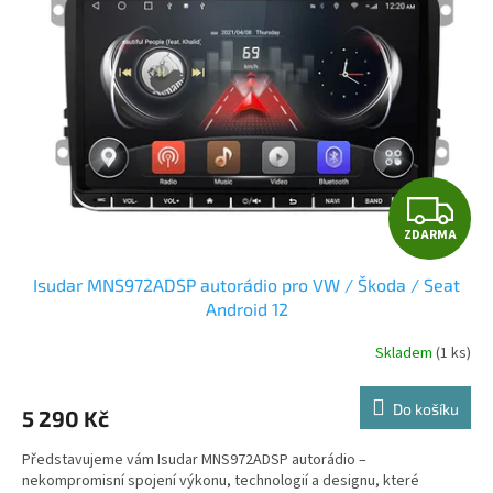
Z
ZDARMA
D
Isudar MNS972ADSP autorádio pro VW / Škoda / Seat
A
Android 12
R
Skladem
(1 ks)
Průměrné
hodnocení
M
produktu
Do košíku
5 290 Kč
je
A
5,0
Představujeme vám Isudar MNS972ADSP autorádio –
z
nekompromisní spojení výkonu, technologií a designu, které
5