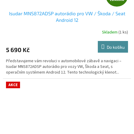
D
Isudar MNS872ADSP autorádio pro VW / Škoda / Seat
A
Android 12
R
Skladem
(1 ks)
Průměrné
hodnocení
M
produktu
Do košíku
5 690 Kč
je
A
5,0
Představujeme vám revoluci v automobilové zábavě a navigaci –
z
Isudar MNS872ADSP autorádio pro vozy VW, Škoda a Seat, s
5
operačním systémem Android 12. Tento technologický klenot...
hvězdiček.
AKCE