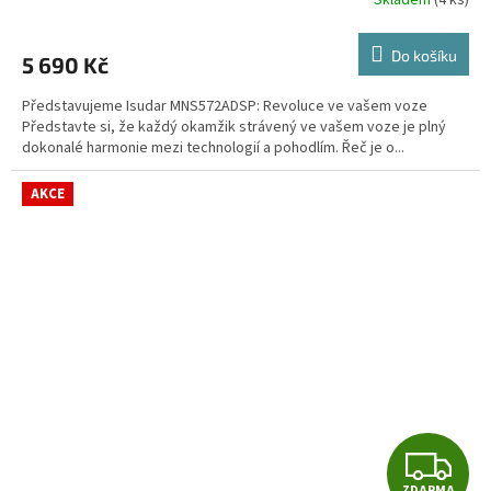
Skladem
(4 ks)
Průměrné
hodnocení
M
produktu
Do košíku
5 690 Kč
je
A
4,9
Představujeme Isudar MNS572ADSP: Revoluce ve vašem voze
z
Představte si, že každý okamžik strávený ve vašem voze je plný
5
dokonalé harmonie mezi technologií a pohodlím. Řeč je o...
hvězdiček.
AKCE
Z
ZDARMA