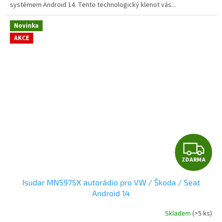
systémem Android 14. Tento technologický klenot vás...
hvězdiček.
Novinka
AKCE
Z
ZDARMA
D
Isudar MNS975X autorádio pro VW / Škoda / Seat
A
Android 14
R
Skladem
(>5 ks)
Průměrné