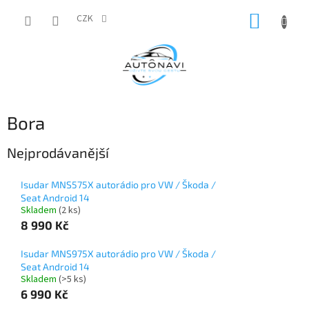
Přejít
NÁKUP
na
CZK
obsah
KOŠÍK
Bora
Nejprodávanější
Isudar MNS575X autorádio pro VW / Škoda /
Seat Android 14
Skladem
(2 ks)
8 990 Kč
Isudar MNS975X autorádio pro VW / Škoda /
Seat Android 14
Skladem
(>5 ks)
6 990 Kč