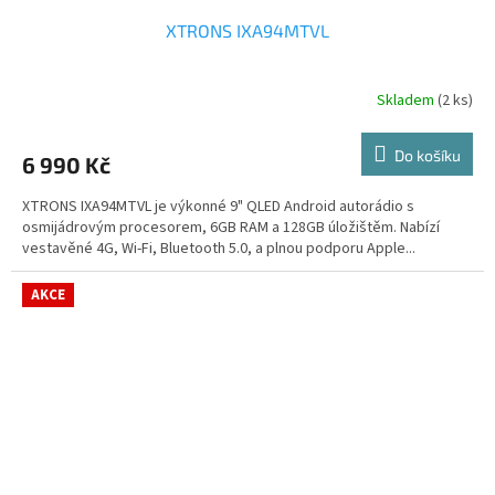
XTRONS IXA94MTVL
Skladem
(2 ks)
Do košíku
6 990 Kč
XTRONS IXA94MTVL je výkonné 9" QLED Android autorádio s
osmijádrovým procesorem, 6GB RAM a 128GB úložištěm. Nabízí
vestavěné 4G, Wi-Fi, Bluetooth 5.0, a plnou podporu Apple...
AKCE