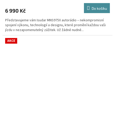
hodnocení
M
produktu
Do košíku
6 990 Kč
je
A
5,0
Představujeme vám Isudar MNS975X autorádio – nekompromisní
z
spojení výkonu, technologií a designu, které promění každou vaši
5
jízdu v nezapomenutelný zážitek. Už žádné nudné...
hvězdiček.
AKCE