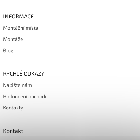
v
ý
p
INFORMACE
i
s
Montážní místa
u
Montáže
Blog
RYCHLÉ ODKAZY
Napište nám
Hodnocení obchodu
Kontakty
Kontakt