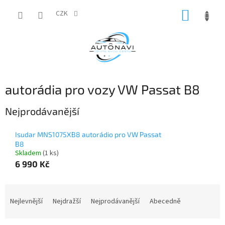
Přejít
NÁKUP
na
CZK
obsah
KOŠÍK
autorádia pro vozy VW Passat B8
Nejprodávanější
Isudar MNS1075XB8 autorádio pro VW Passat
B8
Skladem
(1 ks)
6 990 Kč
Ř
a
Nejlevnější
Nejdražší
Nejprodávanější
Abecedně
z
e