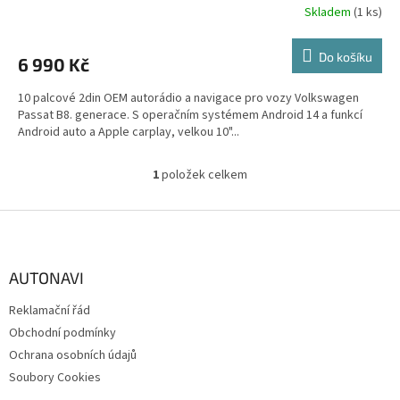
R
Skladem
(1 ks)
M
Do košíku
6 990 Kč
A
10 palcové 2din OEM autorádio a navigace pro vozy Volkswagen
Passat B8. generace. S operačním systémem Android 14 a funkcí
Android auto a Apple carplay, velkou 10"...
1
položek celkem
O
v
l
Z
á
á
d
p
a
a
AUTONAVI
c
t
í
Reklamační řád
í
p
Obchodní podmínky
r
v
Ochrana osobních údajů
k
Soubory Cookies
y