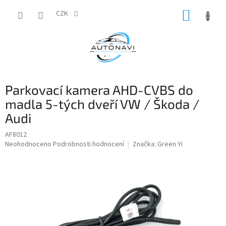
Přejít
NÁKUP
na
CZK
obsah
KOŠÍK
Parkovací kamera AHD-CVBS do
madla 5-tých dveří VW / Škoda /
Audi
AF8012
Průměrné
Neohodnoceno
Podrobnosti hodnocení
Značka:
Green Yi
hodnocení
produktu
je
0,0
z
5
hvězdiček.