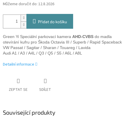
Můžeme doručit do:
12.8.2026
Přidat do košíku
Green Yi Speciální parkovací kamera
AHD-CVBS
do madla
otevírání kufru pro Škoda Octavia III / Superb / Rapid Spaceback
VW Passat / Sagitar / Sharan / Touareg / Lavida
Audi A1 / A3 / A4L / Q3 / Q5 / S5 / A6L / A8L
Detailní informace
ZEPTAT SE
SDÍLET
Související produkty