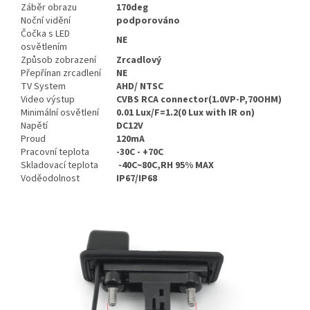
Záběr obrazu
170deg
Noční vidění
podporováno
Čočka s LED
NE
osvětlením
Způsob zobrazení
Zrcadlový
Přepřínan zrcadlení
NE
TV System
AHD/ NTSC
Video výstup
CVBS RCA connector(1.0VP-P,70OHM)
Minimální osvětlení
0.01 Lux/F=1.2(0 Lux with IR on)
Napětí
DC12V
Proud
120mA
Pracovní teplota
-30C - +70C
Skladovací teplota
-40C~80C,RH 95% MAX
Voděodolnost
IP67/IP68