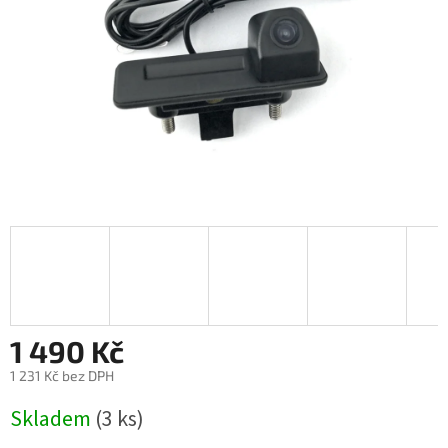
1 490 Kč
1 231 Kč bez DPH
Měrná
Skladem
(3 ks)
cena: