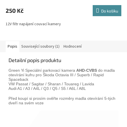
250 Kč
Do košíku
12V filtr napájení couvací kamery
Popis
Související soubory (1)
Hodnocení
Detailní popis produktu
Green Yi Speciální parkovací kamera
AHD-CVBS
do madla
otevírání kufru pro
Škoda Octavia III / Superb / Rapid
Spaceback
VW Passat / Sagitar / Sharan / Touareg / Lavida
Audi A1 / A3 / A4L / Q3 / Q5 / S5 / A6L / A8L
Před koupí si prosím ověřte rozměry madla otevírání 5-tých
dveří na svém voze