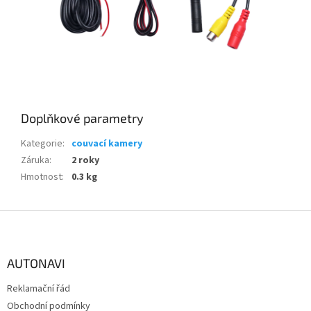
Doplňkové parametry
Kategorie
:
couvací kamery
Záruka
:
2 roky
Hmotnost
:
0.3 kg
Z
á
p
a
AUTONAVI
t
Reklamační řád
í
Obchodní podmínky