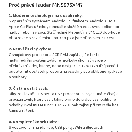
Proč právě Isudar MNS975XM?
1. Moderní technologie na dosah ruky:
S operačním systémem Android 14, funkcemi Android Auto a
Apple CarPlay už nikdy nemusíte složitě hledat svou oblíbenou
hudbu nebo navigaci. Stačí jediné klepnutí na 9" QLED dotykové
obrazovce s rozlišením 1280x720px a jste připraveni na cestu.
2. Neuvěřitelný výkon:
Osmijádrový procesor a 8GB RAM zajišťují, že tento
multimediální systém zvládne jakýkoliv úkol, ať už jde o
přehrávání videí, hudby, nebo navigaci. S 128GB vnitřní pamětí
budete mít dostatek prostoru na všechny své oblíbené aplikace
a soubory.
3. Čistý a ostrý zvuk:
Díky zesilovači TDA7851 a DSP procesoru si vychutnáte čistý a
precizní zvuk, který vás vtáhne přímo do srdce vaší oblíbené
skladby. Kvalitní FM tuner TDA 7708 pak zajistí příjem rádia bez
šumu a rušení.
4. Kompletní konektivita:
S vestavěným handsfree, USB porty, WiFi a Bluetooth