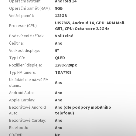
Operační systém
:
Android 14
Operační pamět (RAM)
:
8GB
Vnitřní pamět
:
128GB
UIS7865, Android 14, GPU: ARM Mali-
Procesor (CPU)
:
G57, CPU: Octa-core 2.2GHz
Podsvícení tlačítek
:
Volitelné
Čeština
:
Ano
Velikost displeje
:
9"
Typ LCD
:
QLED
Rozlišení displeje
:
1280x720px
Typ FM tuneru
:
TDA7708
Ukládání dle názvů FM
Ano
stanic
:
Android Auto
:
Ano
Apple Carplay
:
Ano
Bezdrátové Android
Ano (dle podpory mobilního
Auto
:
telefonu)
Bezdrátové Carplay
:
Ano
Bluetooth
:
Ano
CD/DVD
:
Ne