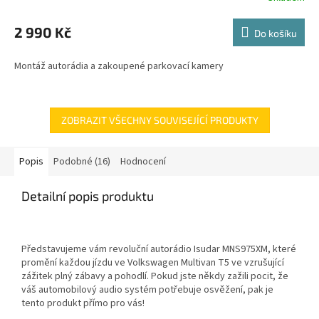
hodnocení
produktu
2 990 Kč
Do košíku
je
5,0
Montáž autorádia a zakoupené parkovací kamery
z
5
hvězdiček.
ZOBRAZIT VŠECHNY SOUVISEJÍCÍ PRODUKTY
Popis
Podobné (16)
Hodnocení
Detailní popis produktu
Představujeme vám revoluční autorádio Isudar MNS975XM, které
promění každou jízdu ve Volkswagen Multivan T5 ve vzrušující
zážitek plný zábavy a pohodlí. Pokud jste někdy zažili pocit, že
váš automobilový audio systém potřebuje osvěžení, pak je
tento produkt přímo pro vás!