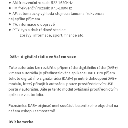
● AM frekvenční rozsah: 522-1620KHz
● FM frekvenční rozsah: 87.5-108MHz
● AF: automaticky vyhledá stejnou stanici na frekvenci s
nejlepším příjmem
● TA: informace o dopravě
● PTY: typ a druh rádiové stanice
zprávy, informace, sport, finance atd.
DAB+ digitální rádio ve Vašem voze
Toto autorádio lze rozšířit o příjem rádia digitálního rádia (DAB+).
V menu autorádia je předinstalována aplikace DAB+. Pro příjem
tohoto digitálního signálu rádia (DAB+) je nutné dokoupení DAB+
modulu, který připojít k autorádiu pouze prostřednictvím USB
portu v autorádiu. Dále je tento modul ovládaná prostřednictvím
aplikace v autorádiu.
Poznámka: DAB+ přijímač není součástí balení lze ho objednat na
našem eshopu samostatně
DVR kamerka