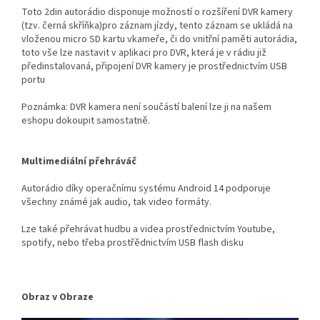
Toto 2din autorádio disponuje možností o rozšíření DVR kamery
(tzv. černá skříňka)pro záznam jízdy, tento záznam se ukládá na
vloženou micro SD kartu vkameře, či do vnitřní paměti autorádia,
toto vše lze nastavit v aplikaci pro DVR, která je v rádiu již
předinstalovaná, připojení DVR kamery je prostřednictvím USB
portu
Poznámka: DVR kamera není součástí balení lze ji na našem
eshopu dokoupit samostatně.
Multimediální přehráváč
Autorádio díky operačnímu systému Android 14 podporuje
všechny známé jak audio, tak video formáty.
Lze také přehrávat hudbu a videa prostřednictvím Youtube,
spotify, nebo třeba prostřědnictvím USB flash disku
Obraz v Obraze