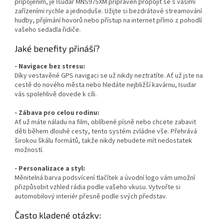
připojením, je Isudar MNS975XM připraven propojit se s vašimi
zařízeními rychle a jednoduše. Užijte si bezdrátové streamování
hudby, přijímání hovorů nebo přístup na internet přímo z pohodlí
vašeho sedadla řidiče.
Jaké benefity přináší?
- Navigace bez stresu:
Díky vestavěné GPS navigaci se už nikdy neztratíte. Ať už jste na
cestě do nového města nebo hledáte nejbližší kavárnu, Isudar
vás spolehlivě dovede k cíli.
- Zábava pro celou rodinu:
Ať už máte náladu na film, oblíbené písně nebo chcete zabavit
děti během dlouhé cesty, tento systém zvládne vše. Přehrává
širokou škálu formátů, takže nikdy nebudete mít nedostatek
možností.
- Personalizace a styl:
Měnitelná barva podsvícení tlačítek a úvodní logo vám umožní
přizpůsobit vzhled rádia podle vašeho vkusu. Vytvořte si
automobilový interiér přesně podle svých představ.
Často kladené otázky: