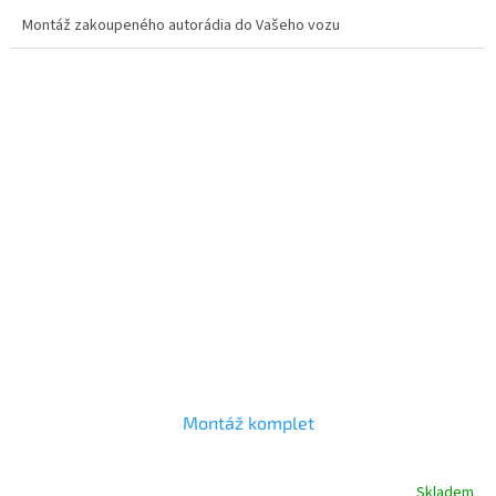
5,0
Montáž zakoupeného autorádia do Vašeho vozu
z
5
hvězdiček.
Montáž komplet
Skladem
Průměrné