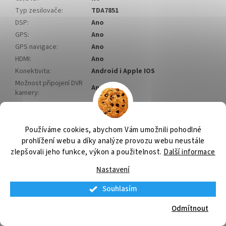
Typ zesilovače
:
TDA7851
DSP
:
Ano
GPS
:
Ano
GPS navigace
:
Ano
HDMI
:
Ano
Konektivita
:
Android i Apple IOS
Možnost připojení DVR
Ano
kamery
:
Podpora AHD parkovací
Ano
kamery
:
Podpora MF volantu
:
Ano
Používáme cookies, abychom Vám umožnili pohodlné
Podpora originálních
prohlížení webu a díky analýze provozu webu neustále
Ano
parkovacích senzorů
:
zlepšovali jeho funkce, výkon a použitelnost.
Další informace
Přehrávání audia
:
Ano
Nastavení
Přehrávání obrázků
:
Ano
Přehrávání videa
:
Ano
Souhlasím
RDS
:
Ano
Odmítnout
Slot pro SIM
:
Ano
4G internet
:
Ano