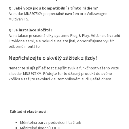
Q: Jaké vozy jsou kompatibilní s tímto rádiem?
A: Isudar MNS975XM je speciálně navržen pro Volkswagen
Multivan T5.
Q: Je instalace složitá?
A: Instalace je snadná díky systému Plug & Play. Většina uživatelů
ji zvládne sami, ale pokud si nejste jisti, doporučujeme využít
odborné montáže.
Nepřicházejte o skvělý zážitek z jízdy!
Nenechte si ujít příležitost zlepšit zvuk a funkčnost vašeho vozu
s Isudar MNS975XM. Přidejte tento úžasný produkt do svého
košíku a zažijte revoluci v automobilovém audiu ještě dnes!
Základní vlastnosti:
Měnitelná barva podsvícení tlačítek
Měnitelné úvodní LOGO