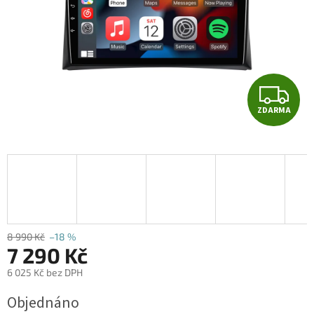
Z
ZDARMA
D
A
R
M
A
8 990 Kč
–18 %
7 290 Kč
6 025 Kč bez DPH
Měrná
Objednáno
cena: