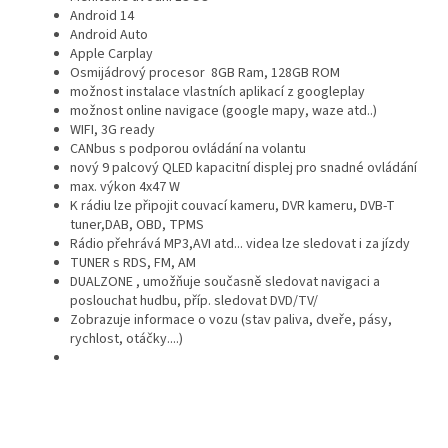
Android 14
Android Auto
Apple Carplay
Osmijádrový procesor 8GB Ram, 128GB ROM
možnost instalace vlastních aplikací z googleplay
možnost online navigace (google mapy, waze atd..)
WIFI, 3G ready
CANbus s podporou ovládání na volantu
nový 9 palcový QLED kapacitní displej pro snadné ovládání
max. výkon 4x47 W
K rádiu lze připojit couvací kameru, DVR kameru, DVB-T
tuner,DAB, OBD, TPMS
Rádio přehrává MP3,AVI atd... videa lze sledovat i za jízdy
TUNER s RDS, FM, AM
DUALZONE , umožňuje současně sledovat navigaci a
poslouchat hudbu, příp. sledovat DVD/TV/
Zobrazuje informace o vozu (stav paliva, dveře, pásy,
rychlost, otáčky....)