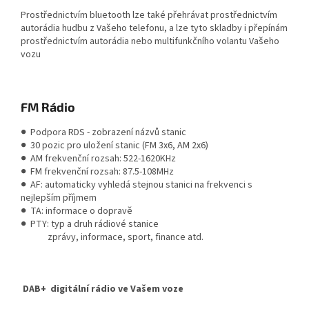
Prostřednictvím bluetooth lze také přehrávat prostřednictvím
autorádia hudbu z Vašeho telefonu, a lze tyto skladby i přepínám
prostřednictvím autorádia nebo multifunkčního volantu Vašeho
vozu
FM Rádio
● Podpora RDS - zobrazení názvů stanic
● 30 pozic pro uložení stanic (FM 3x6, AM 2x6)
● AM frekvenční rozsah: 522-1620KHz
● FM frekvenční rozsah: 87.5-108MHz
● AF: automaticky vyhledá stejnou stanici na frekvenci s
nejlepším příjmem
● TA: informace o dopravě
● PTY: typ a druh rádiové stanice
zprávy, informace, sport, finance atd.
DAB+ digitální rádio ve Vašem voze