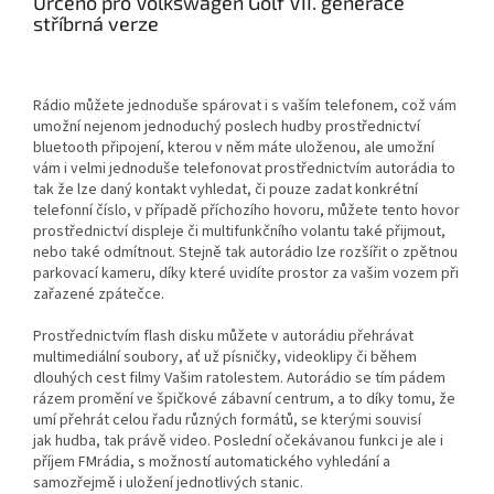
Určeno pro Volkswagen Golf VII. generace
stříbrná verze
Rádio můžete jednoduše spárovat i s vaším telefonem, což vám
umožní nejenom jednoduchý poslech hudby prostřednictví
bluetooth připojení, kterou v něm máte uloženou, ale umožní
vám i velmi jednoduše telefonovat prostřednictvím autorádia to
tak že lze daný kontakt vyhledat, či pouze zadat konkrétní
telefonní číslo, v případě příchozího hovoru, můžete tento hovor
prostřednictví displeje či multifunkčního volantu také přijmout,
nebo také odmítnout. Stejně tak autorádio lze rozšířit o zpětnou
parkovací kameru, díky které uvidíte prostor za vašim vozem při
zařazené zpátečce.
Prostřednictvím flash disku můžete v autorádiu přehrávat
multimediální soubory, ať už písničky, videoklipy či během
dlouhých cest filmy Vašim ratolestem. Autorádio se tím pádem
rázem promění ve špičkové zábavní centrum, a to díky tomu, že
umí přehrát celou řadu různých formátů, se kterými souvisí
jak hudba, tak právě video. Poslední očekávanou funkci je ale i
příjem FMrádia, s možností automatického vyhledání a
samozřejmě i uložení jednotlivých stanic.