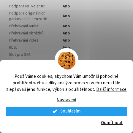
Podpora MF volantu
:
Ano
Podpora originálních
Ano
parkovacích senzorů
:
Přehrávání audia
:
Ano
Přehrávání obrázků
:
Ano
Přehrávání videa
:
Ano
RDS
:
Ano
Slot pro SIM
:
Ano
4G internet
:
Ano
USB
:
Ano
Výkon
:
4x48W
Používáme cookies, abychom Vám umožnili pohodlné
prohlížení webu a díky analýze provozu webu neustále
WiFi
:
Ano
zlepšovali jeho funkce, výkon a použitelnost.
Další informace
Slto MicroSD
:
Ne
Nastavení
Z
Souhlasím
á
p
Odmítnout
a
AUTONAVI