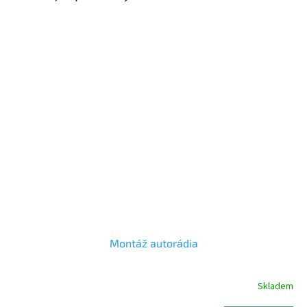
Montáž autorádia
Skladem
Průměrné
hodnocení