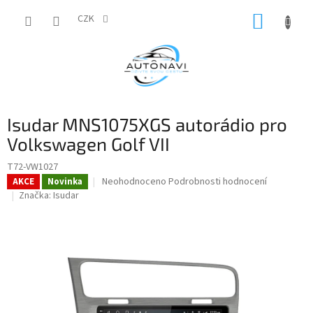
Přejít
NÁKUP
na
CZK
obsah
KOŠÍK
Isudar MNS1075XGS autorádio pro
Volkswagen Golf VII
T72-VW1027
Průměrné
Neohodnoceno
Podrobnosti hodnocení
AKCE
Novinka
hodnocení
Značka:
Isudar
produktu
je
0,0
z
5
hvězdiček.