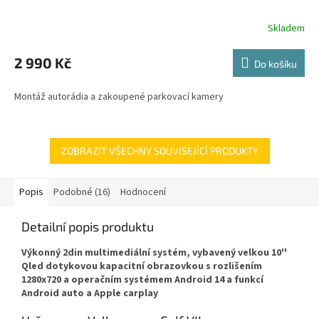
Skladem
Průměrné
hodnocení
produktu
2 990 Kč
Do košíku
je
5,0
Montáž autorádia a zakoupené parkovací kamery
z
5
hvězdiček.
ZOBRAZIT VŠECHNY SOUVISEJÍCÍ PRODUKTY
Popis
Podobné (16)
Hodnocení
Detailní popis produktu
Výkonný 2din multimediální systém, vybavený velkou 10''
Qled dotykovou kapacitní obrazovkou s rozlišením
1280x720 a operačním systémem Android 14 a funkcí
Android auto a Apple carplay