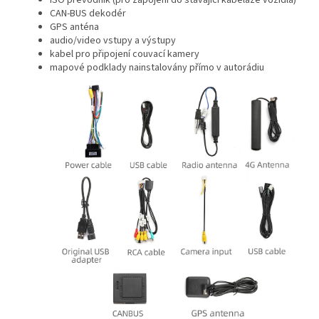
ISO převodník (pro zapojení do stávající kabeláže vozidla)
CAN-BUS dekodér
GPS anténa
audio/video vstupy a výstupy
kabel pro připojení couvací kamery
mapové podklady nainstalovány přímo v autorádiu