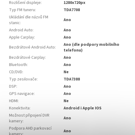
Rozlišení displeje
:
1280x720px
Typ FM tuneru
:
TDA7708
Ukládání dle názvů FM
Ano
stanic
:
Android Auto
:
Ano
Apple Carplay
:
Ano
Ano (dle podpory mobilního
Bezdrátové Android Auto
:
telefonu)
Bezdrátové Carplay
:
Ano
Bluetooth
:
Ano
CD/DVD
:
Ne
Typ zesilovače
:
TDA7388
DSP
:
Ano
GPS navigace
:
Ano
HDMI
:
Ne
Konektivita
:
Android i Apple IOS
Možnost připojení DVR
Ano
kamery
:
Podpora AHD parkovací
Ano
kamery
: