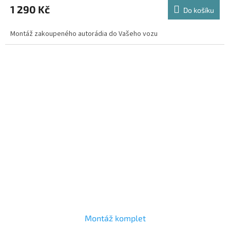
produktu
1 290 Kč
Do košíku
je
5,0
Montáž zakoupeného autorádia do Vašeho vozu
z
5
hvězdiček.
Montáž komplet