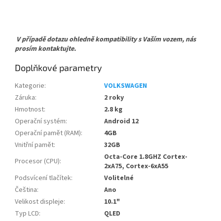
V případě dotazu ohledně kompatibility s Vaším vozem, nás
prosím kontaktujte.
Doplňkové parametry
Kategorie
:
VOLKSWAGEN
Záruka
:
2 roky
Hmotnost
:
2.8 kg
Operační systém
:
Android 12
Operační pamět (RAM)
:
4GB
Vnitřní pamět
:
32GB
Octa-Core 1.8GHZ Cortex-
Procesor (CPU)
:
2xA75, Cortex-6xA55
Podsvícení tlačítek
:
Volitelné
Čeština
:
Ano
Velikost displeje
:
10.1"
Typ LCD
:
QLED