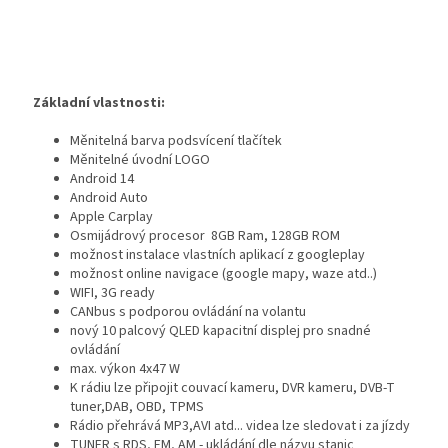
Základní vlastnosti:
Měnitelná barva podsvícení tlačítek
Měnitelné úvodní LOGO
Android 14
Android Auto
Apple Carplay
Osmijádrový procesor 8GB Ram, 128GB ROM
možnost instalace vlastních aplikací z googleplay
možnost online navigace (google mapy, waze atd..)
WIFI, 3G ready
CANbus s podporou ovládání na volantu
nový 10 palcový QLED kapacitní displej pro snadné
ovládání
max. výkon 4x47 W
K rádiu lze připojit couvací kameru, DVR kameru, DVB-T
tuner,DAB, OBD, TPMS
Rádio přehrává MP3,AVI atd... videa lze sledovat i za jízdy
TUNER s RDS, FM, AM - ukládání dle názvu stanic