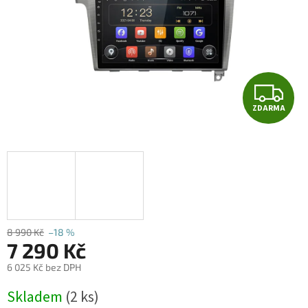
Z
ZDARMA
D
A
R
M
A
8 990 Kč
–18 %
7 290 Kč
6 025 Kč bez DPH
Měrná
Skladem
(2 ks)
cena: