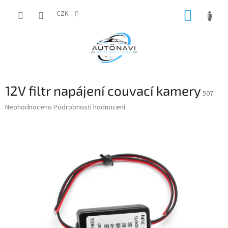
Přejít
NÁKUP
na
CZK
obsah
KOŠÍK
12V filtr napájení couvací kamery
507
Průměrné
Neohodnoceno
Podrobnosti hodnocení
hodnocení
produktu
je
0,0
z
5
hvězdiček.