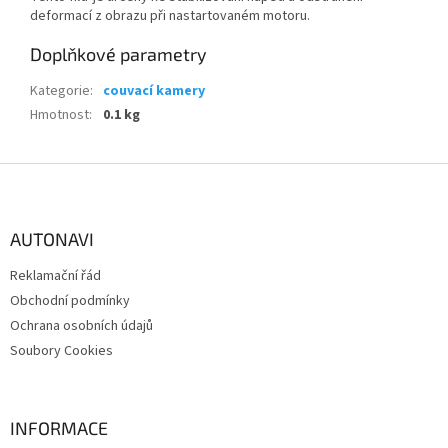
deformací z obrazu při nastartovaném motoru.
Doplňkové parametry
Kategorie
:
couvací kamery
Hmotnost
:
0.1 kg
Z
á
p
a
AUTONAVI
t
Reklamační řád
í
Obchodní podmínky
Ochrana osobních údajů
Soubory Cookies
INFORMACE