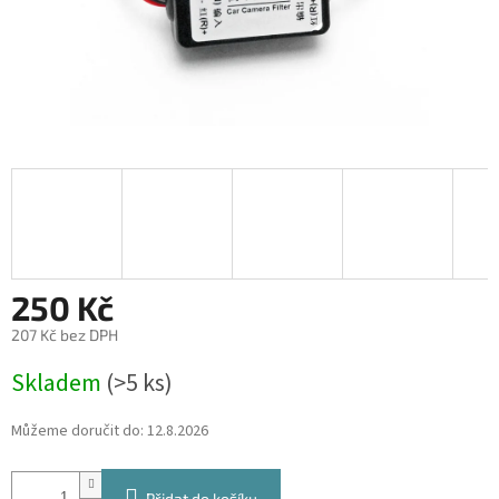
250 Kč
207 Kč bez DPH
Měrná
Skladem
(>5 ks)
cena:
Můžeme doručit do:
12.8.2026
Přidat do košíku