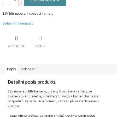
12V filtr napájení couvací kamery
Detailní informace
ZEPTAT SE
SDÍLET
Popis
Hodnocení
Detailní popis produktu
12V napájecí filtr kamery, určený k napájení kamery ze
zpátečkového světla, u některých vozů a kamer dochází k
rozpadu či výpadku (deformaci) obrazu při nastartovaném
vozidle.
Tento filtr je určený ke stabilizování napětí a odstranění