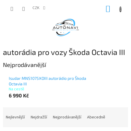
Přejít
NÁKUP
na
CZK
obsah
KOŠÍK
autorádia pro vozy Škoda Octavia III
Nejprodávanější
Isudar MNS1075XOIII autorádio pro Škoda
Octavia III
Na cestě
6 990 Kč
Ř
a
Nejlevnější
Nejdražší
Nejprodávanější
Abecedně
z
e