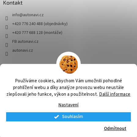
Kontakt
info
@
autonavi.cz
+420 776 240 488 (objednávky)
+420 777 688 128 (montáže)
FB autonavi.cz
autonavi.cz
HSBaits
Prorybolov.cz
Používáme cookies, abychom Vám umožnili pohodlné
prohlížení webu a díky analýze provozu webu neustále
zlepšovali jeho funkce, výkon a použitelnost.
Další informace
Vytvořil Shoptet
Nastavení
Souhlasím
Copyright 2026
autonavi.cz
. Všechna práva vyhrazena.
Upravit
nastavení cookies
Odmítnout