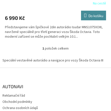
R
Na cestě
Průměrné
hodnocení
M
produktu
Do košíku
6 990 Kč
je
A
5,0
Představujeme vám špičkové 2din autorádio Isudar MNS1075XOIII,
z
navržené speciálně pro třetí generaci vozu Škoda Octavia. Toto
5
moderní zařízení se může pochlubit velkým 10.1...
hvězdiček.
1
položek celkem
O
v
l
Speciální vestavěné autorádio a navigace pro vozy Škoda Octavia III
á
d
Z
a
á
c
p
í
a
AUTONAVI
p
t
r
Reklamační řád
í
v
Obchodní podmínky
k
y
Ochrana osobních údajů