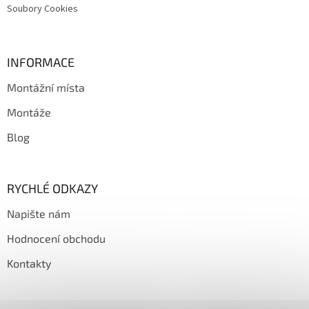
v
Soubory Cookies
ý
p
i
s
INFORMACE
u
Montážní místa
Montáže
Blog
RYCHLÉ ODKAZY
Napište nám
Hodnocení obchodu
Kontakty