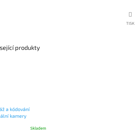
TISK
sející produkty
áž a kódování
nální kamery
Skladem
rné
cení