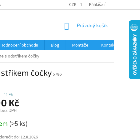
DAJŮ
SOUBORY COOKIES
CZK
Přihlášení
NÁKUPNÍ
Prázdný košík
KOŠÍK
Hodnocení obchodu
Blog
Montáže
Kontakty
Moje
ne s odstřikem čočky
dstřikem čočky
5786
–11 %
90 Kč
 bez DPH
dem
(>5 ks)
oručit do:
12.8.2026