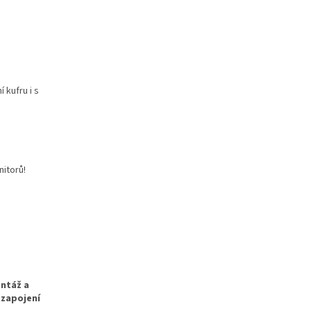
 kufru i s
itorů!
ntáž a
 zapojení