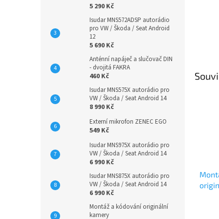
5 290 Kč
Isudar MNS572ADSP autorádio
pro VW / Škoda / Seat Android
12
5 690 Kč
Anténní napáječ a slučovač DIN
- dvojitá FAKRA
Souvi
460 Kč
Isudar MNS575X autorádio pro
VW / Škoda / Seat Android 14
8 990 Kč
Externí mikrofon ZENEC EGO
549 Kč
Isudar MNS975X autorádio pro
VW / Škoda / Seat Android 14
6 990 Kč
Mont
Isudar MNS875X autorádio pro
VW / Škoda / Seat Android 14
origi
6 990 Kč
Průmě
Montáž a kódování originální
kamery
hodno