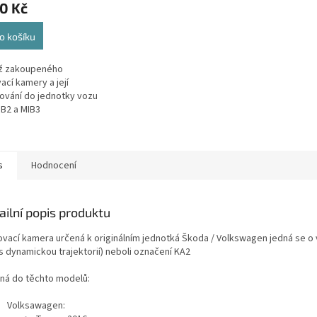
0 Kč
ktu
o košíku
ž zakoupeného
ček.
ací kamery a její
ování do jednotky vozu
IB2 a MIB3
s
Hodnocení
ailní popis produktu
ovací kamera určená k originálním jednotká Škoda / Volkswagen jedná se o 
(s dynamickou trajektorií) neboli označení KA2
ná do těchto modelů:
Volksawagen: