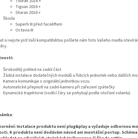
Touran 2016 +
Tiguan 2016 +
Sharan 2016 +
Škoda
Superb III před faceliftem
Octavia III
 si nejste jistí Vaší kompatibilitou pošlete nám foto Vašeho madla otevírání
ěry.
tnosti:
Širokoúhlý pohled na zadní část
Žádná instalace dodatečných modulů a řídicích jednotek nebo dalších mon
Kamera komunikuje s originální jednotkou vozu.
Automatické přepnutí na zadní kameru při zařezení zpátečky
Dynamická trajektorie (vodící čáry se pohybují podle otočení volantu)
námka
:
ornění: Instalace produktu není plug&play a vyžaduje odbornou mo
osti. K produktu není dodávám návod ani montážní postup. Schéma