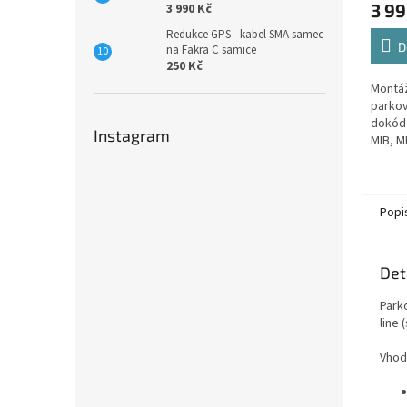
3 99
3 990 Kč
produ
je
Redukce GPS - kabel SMA samec
5,0
D
na Fakra C samice
z
250 Kč
5
Montá
hvězdi
parkov
dokód
Instagram
MIB, M
Popi
Det
Park
line 
Vhod