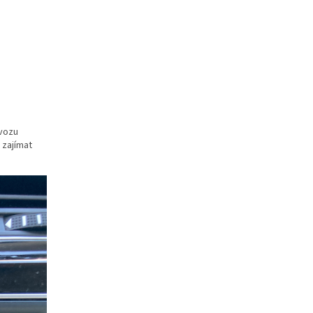
 vozu
 zajímat