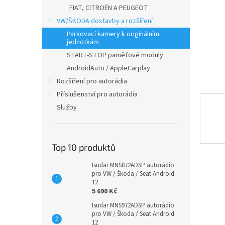
n
FIAT, CITROËN A PEUGEOT
e
VW/ŠKODA dostavby a rozšíření
l
Parkovací kamery k originálním
jednotkám
START-STOP paměťové moduly
AndroidAuto / AppleCarplay
Rozšíření pro autorádia
Příslušenství pro autorádia
Služby
Top 10 produktů
Isudar MNS872ADSP autorádio
pro VW / Škoda / Seat Android
12
5 690 Kč
Isudar MNS972ADSP autorádio
pro VW / Škoda / Seat Android
12