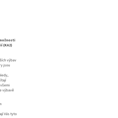
 možnosti
í (KA2)
ších výbav
y jsou
hledy,
tají
 všemi
ve výbavě
m
jí Vás tyto