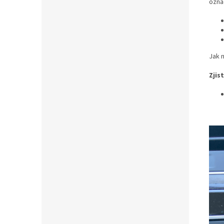
ozna
Jak n
Zjis