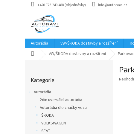
Přejít
+420 776 240 488 (objednávky)
info@autonavi.cz
na
obsah
Autorádia
VW/ŠKODA dostavby a rozšíření
Ro
Domů
VW/ŠKODA dostavby a rozšíření
Parkovac
P
Par
o
Přeskočit
s
Průměr
Neohod
Kategorie
kategorie
t
hodnoce
r
produkt
Autorádia
a
je
2din uversální autorádia
0,0
n
z
Autorádia dle značky vozu
n
5
í
ŠKODA
hvězdič
p
VOLKSWAGEN
a
SEAT