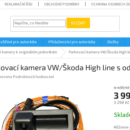
REKLAMAČNÍ ŘÁD
OBCHODNÍ PODMÍNKY
OCHRANA OSOBNÍCH Ú
HLEDAT
zšíření pro autorádia
Příslušenství pro autorádia
Služby
í kamery k originálním jednotkám
Parkovací kamera VW/Škoda High li
kovací kamera VW/Škoda High line s o
né
noceno
Podrobnosti hodnocení
ní
u
4 490 Kč
3 9
3 298 Kč
Měrná
Skla
ek.
cena:
Můžeme d