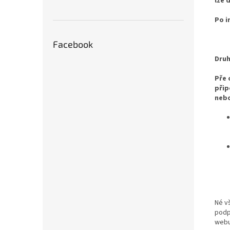
lze 
Po i
Facebook
Druh
Pře 
přip
nebo
Né v
podp
web