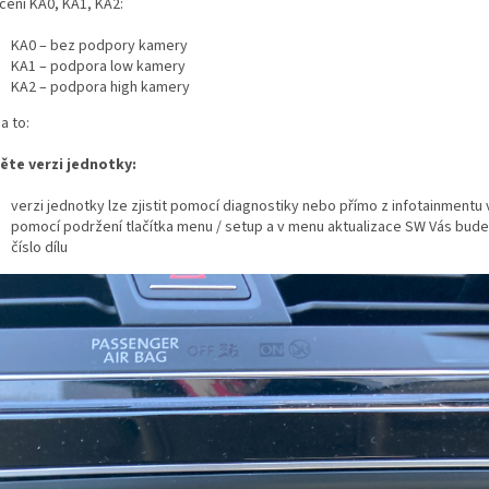
čení KA0, KA1, KA2:
KA0 – bez podpory kamery
KA1 – podpora low kamery
KA2 – podpora high kamery
a to:
těte verzi jednotky:
verzi jednotky lze zjistit pomocí diagnostiky nebo přímo z infotainmentu
pomocí podržení tlačítka menu / setup a v menu aktualizace SW Vás bude
číslo dílu