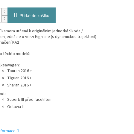
Přidat do košíku
 kamera určená k originálním jednotká Škoda /
n jedná se o verzi High line (s dynamickou trajektorií)
značení KA2
o těchto modelů:
lksawagen:
Touran 2016 +
Tiguan 2016 +
Sharan 2016 +
oda
Superb III před faceliftem
Octavia III
informace