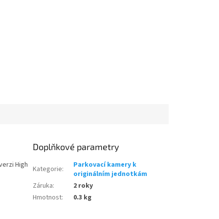
Doplňkové parametry
verzi High
Parkovací kamery k
Kategorie
:
originálním jednotkám
Záruka
:
2 roky
Hmotnost
:
0.3 kg