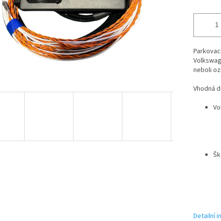
Parkovací
Volkswage
neboli o
Vhodná d
Vo
Šk
Detailní 