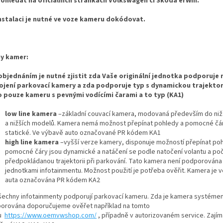
dohledat na oficiálních stránkách Volkswagen či Škoda erWin.
nstalaci je nutné ve voze kameru dokódovat.
y kamer:
objednáním je nutné zjistit zda Vaše originální jednotka podporuje
ojení parkovací kamery a zda podporuje typ s dynamickou trajektori
 pouze kameru s pevnými vodícími čarami a to typ (KA1)
low line kamera
–základní couvací kamera, modovaná především do niž
a nižších modelů. Kamera nemá možnost přepínat pohledy a pomocné čár
statické. Ve výbavě auto označované PR kódem KA1
high line kamera
–vyšší verze kamery, disponuje možností přepínat po
pomocné čáry jsou dynamické a natáčení se podle natočení volantu a počí
předpokládanou trajektorii při parkování. Tato kamera není podporována
jednotkami infotainmentu. Možnost použití je potřeba ověřit. Kamera je 
auta označována PR kódem KA2
šechny infotainmenty podporují parkovací kameru. Zda je kamera systéme
orována doporučujeme ověřet například na tomto
u
https://www.oemvwshop.com/
, případně v autorizovaném service. Zajíma