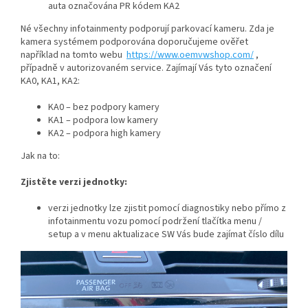
auta označována PR kódem KA2
Né všechny infotainmenty podporují parkovací kameru. Zda je
kamera systémem podporována doporučujeme ověřet
například na tomto webu
https://www.oemvwshop.com/
,
případně v autorizovaném service. Zajímají Vás tyto označení
KA0, KA1, KA2:
KA0 – bez podpory kamery
KA1 – podpora low kamery
KA2 – podpora high kamery
Jak na to:
Zjistěte verzi jednotky:
verzi jednotky lze zjistit pomocí diagnostiky nebo přímo z
infotainmentu vozu pomocí podržení tlačítka menu /
setup a v menu aktualizace SW Vás bude zajímat číslo dílu