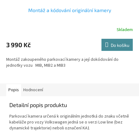
Montáž a kódování originální kamery
Skladem
Průměrné
hodnocení
produktu
3 990 Kč
Do košíku
je
5,0
Montáž zakoupeného parkovací kamery a její dokódování do
z
jednotky vozu MIB, MIB2 a MIB3
5
hvězdiček.
Popis
Hodnocení
Detailní popis produktu
Parkovací kamera určená k originálním jednotká do znaku včetně
kabeláže pro vozy Volkswagen jedná se o verzi Low line (bez
dynamické trajektorie) neboli označení KA1