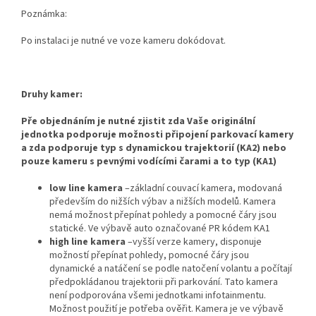
Poznámka:
Po instalaci je nutné ve voze kameru dokódovat.
Druhy kamer:
Pře objednáním je nutné zjistit zda Vaše originální
jednotka podporuje možnosti připojení parkovací kamery
a zda podporuje typ s dynamickou trajektorií (KA2) nebo
pouze kameru s pevnými vodícími čarami a to typ (KA1)
low line kamera
–základní couvací kamera, modovaná
především do nižších výbav a nižších modelů. Kamera
nemá možnost přepínat pohledy a pomocné čáry jsou
statické. Ve výbavě auto označované PR kódem KA1
high line kamera
–vyšší verze kamery, disponuje
možností přepínat pohledy, pomocné čáry jsou
dynamické a natáčení se podle natočení volantu a počítají
předpokládanou trajektorii při parkování. Tato kamera
není podporována všemi jednotkami infotainmentu.
Možnost použití je potřeba ověřit. Kamera je ve výbavě