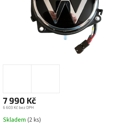
7 990 Kč
6 603 Kč bez DPH
Měrná
Skladem
(2 ks)
cena: