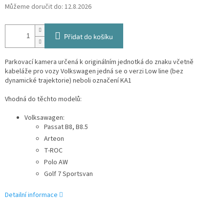
Můžeme doručit do:
12.8.2026
Přidat do košíku
Parkovací kamera určená k originálním jednotká do znaku včetně
kabeláže pro vozy Volkswagen jedná se o verzi Low line (bez
dynamické trajektorie) neboli označení KA1
Vhodná do těchto modelů:
Volksawagen:
Passat B8, B8.5
Arteon
T-ROC
Polo AW
Golf 7 Sportsvan
Detailní informace