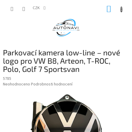
Přejít
NÁKUP
na
CZK
obsah
KOŠÍK
Parkovací kamera low-line – nové
logo pro VW B8, Arteon, T-ROC,
Polo, Golf 7 Sportsvan
5785
Průměrné
Neohodnoceno
Podrobnosti hodnocení
hodnocení
produktu
je
0,0
z
5
hvězdiček.