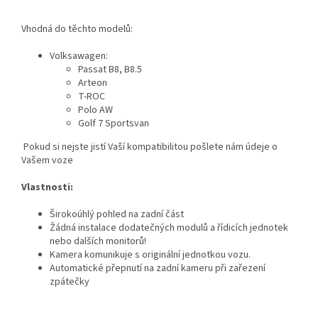
Vhodná do těchto modelů:
Volksawagen:
Passat B8, B8.5
Arteon
T-ROC
Polo AW
Golf 7 Sportsvan
Pokud si nejste jistí Vaší kompatibilitou pošlete nám údeje o
Vašem voze
Vlastnosti:
Širokoúhlý pohled na zadní část
Žádná instalace dodatečných modulů a řídicích jednotek
nebo dalších monitorů!
Kamera komunikuje s originální jednotkou vozu.
Automatické přepnutí na zadní kameru při zařezení
zpátečky