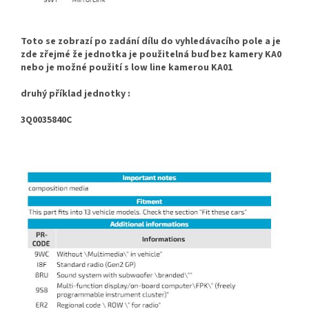
Toto se zobrazí po zadání dílu do vyhledávacího pole a je
zde zřejmé že jednotka je použitelná buď bez kamery KA0
nebo je možné použití s low line kamerou KA01
druhý příklad jednotky :
3Q0035840C