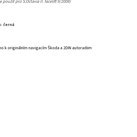
e použít pro Š.Octavia II. facelift 9/2008)
a:
černá
no k originálním navigacím Škoda a 2DIN autoradiim