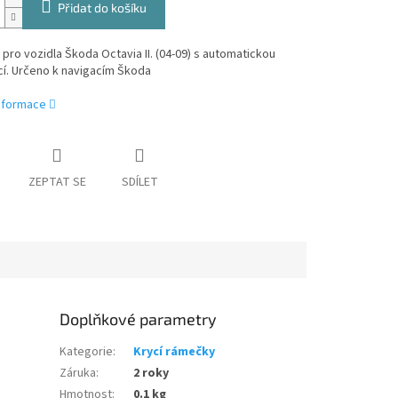
Přidat do košíku
ro vozidla Škoda Octavia II. (04-09) s automatickou
cí. Určeno k navigacím Škoda
informace
ZEPTAT SE
SDÍLET
Doplňkové parametry
Kategorie
:
Krycí rámečky
Záruka
:
2 roky
Hmotnost
:
0.1 kg