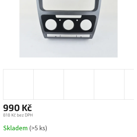
990 Kč
818 Kč bez DPH
Měrná
Skladem
(>5 ks)
cena: