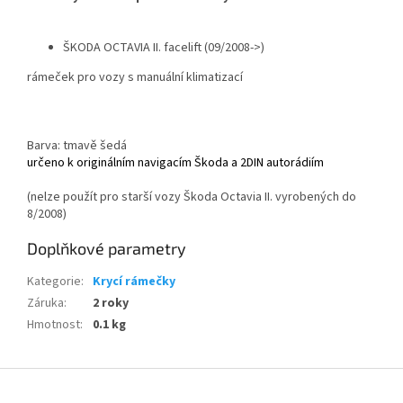
ŠKODA OCTAVIA II. facelift (09/2008->)
rámeček pro vozy s manuální klimatizací
Barva: tmavě šedá
určeno k originálním navigacím Škoda a 2DIN autorádiím
(nelze použít pro starší vozy Škoda Octavia II. vyrobených do
8/2008)
Doplňkové parametry
Kategorie
:
Krycí rámečky
Záruka
:
2 roky
Hmotnost
:
0.1 kg
Z
á