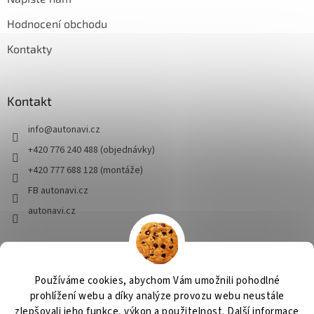
Hodnocení obchodu
Kontakty
Kontakt
info
@
autonavi.cz
+420 776 240 488 (objednávky)
+420 777 688 128 (montáže)
FB autonavi.cz
autonavi.cz
HSBaits
Prorybolov.cz
Používáme cookies, abychom Vám umožnili pohodlné
prohlížení webu a díky analýze provozu webu neustále
zlepšovali jeho funkce, výkon a použitelnost.
Další informace