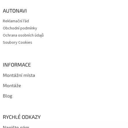
p
a
AUTONAVI
t
Reklamační řád
í
Obchodní podmínky
Ochrana osobních údajů
Soubory Cookies
INFORMACE
Montážní místa
Montáže
Blog
RYCHLÉ ODKAZY
Napište nám