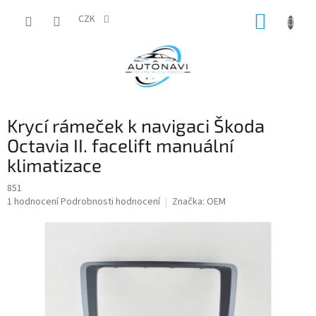
Přejít
NÁKUP
na
CZK
obsah
KOŠÍK
Krycí rámeček k navigaci Škoda
Octavia II. facelift manuální
klimatizace
851
Průměrné
1 hodnocení
Podrobnosti hodnocení
Značka:
OEM
hodnocení
produktu
je
5,0
z
5
hvězdiček.